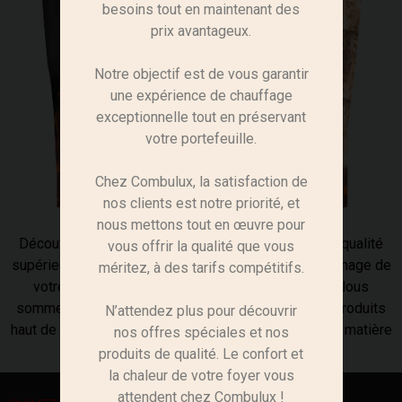
besoins tout en maintenant des
prix avantageux.
Notre objectif est de vous garantir
une expérience de chauffage
exceptionnelle tout en préservant
votre portefeuille.
Chez Combulux, la satisfaction de
nos clients est notre priorité, et
nous mettons tout en œuvre pour
Découvrez notre gamme complète d’allume-feu de qualité
vous offrir la qualité que vous
supérieure chez Combulux, conçus pour rendre l’allumage de
méritez, à des tarifs compétitifs.
votre feu plus facile et plus efficace que jamais. Nous
sommes fiers de vous présenter une sélection de produits
N’attendez plus pour découvrir
haut de gamme pour répondre à tous vos besoins en matière
nos offres spéciales et nos
d’allumage.
produits de qualité. Le confort et
la chaleur de votre foyer vous
attendent chez Combulux !