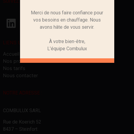
SUIVEZ – NOUS :
Merci de nous faire confiance pour
vos besoins en chauffage. Nous
avons hâte de vous servir.
À votre bien-être,
LIENS UTILES
L’équipe Combulux
Accueil
Nos produits
Nos tarifs
Nous contacter
NOTRE ADRESSE :
COMBULUX SARL
Rue de Koerich 52
8437 – Steinfort